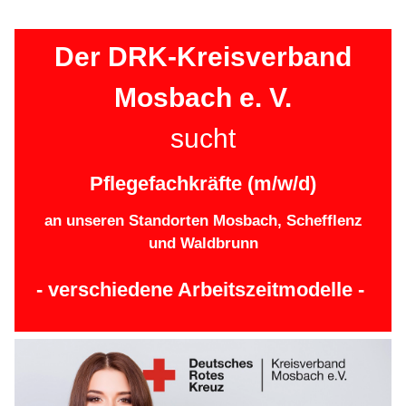
Der DRK-Kreisverband
Mosbach e. V.
sucht
Pflegefachkräfte (m/w/d)
an unseren Standorten Mosbach, Schefflenz
und Waldbrunn
- verschiedene Arbeitszeitmodelle -